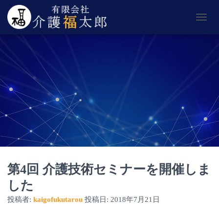
ナ
ビ
ゲ
ー
シ
ョ
ン
を
切
り
替
え
第4回 介護技術セミナーを開催しま
した
投稿者:
kaigofukutarou
投稿日:
2018年7月21日