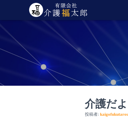
介護だよ
投稿者:
kaigofukutaro